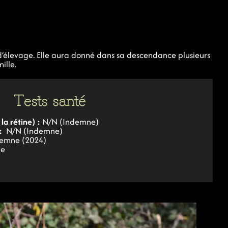
’élevage. Elle aura donné dans sa descendance plusieurs
ille.
Tests santé
la rétine) :
N/N (Indemne)
 :
N/N (Indemne)
emne (2024)
ne