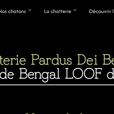
Nos chatons
La chatterie
Découvrir 
terie Pardus Dei B
 de Bengal LOOF de