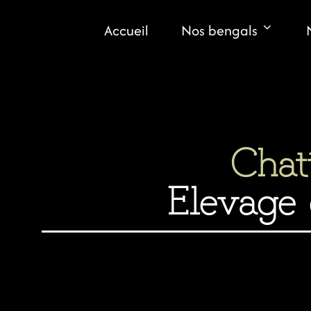
Aller
au
Accueil
Nos bengals
contenu
Chat
Elevage