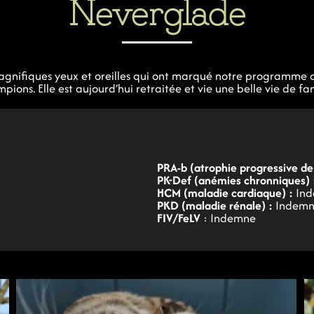
Neverglade
nifiques yeux et oreilles qui ont marqué notre programme d
pions. Elle est aujourd’hui retraitée et vie une belle vie de fam
PRA-b (atrophie progressive de 
PK-Def (anémies chronniques)
HCM (maladie cardiaque) :
Ind
PKD (maladie rénale) :
Indem
FIV/FeLV
: Indemne