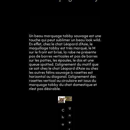
Un beau marquage tabby sauvage est une
touche qui peut sublimer un beau look wild.
En effet, chez le chat Léopard d’Asie, le
maquillage tabby est très marqué, le M
sur le front est brisé, la robe ne présente
pas de barres verticales et pas de barres
sur les pattes, les épaules, le dos et une
queue spotted. L’alignement du motif que
ce soit chez le chat Léopard d’Asie ou chez
les autres félins sauvage à rosettes est
horizontal ou diagonal. L’alignement des
rosettes vertical ou circulaire est issus du
marquage tabby du chat domestique et
n’est pas désirable.
U
C
n
h
e
a
r