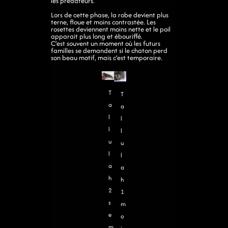
les prédateurs.
Lors de cette phase, la robe devient plus
terne, floue et moins contrastée. Les
rosettes deviennent moins nette et le poil
apparait plus long et ébouriffé.
C’est souvent un moment où les futurs
familles se demandent si le chaton perd
son beau motif, mais c’est temporaire.
T
T
a
a
l
l
l
l
u
u
l
l
a
a
h
h
2
1
s
m
e
o
m