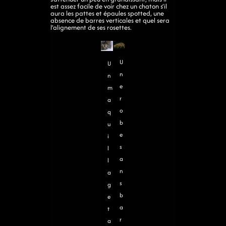
est assez facile de voir chez un chaton s’il
aura les pattes et épaules spotted, une
absence de barres verticales et quel sera
l’alignement de ses rosettes.
U
U
n
n
e
m
r
a
o
q
b
u
e
i
s
l
a
l
n
a
s
g
b
e
a
t
r
a