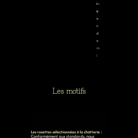
m
i
i
a
s
s
i
e
n
t
e
d
s
e
m
i
Les motifs
Les rosettes sélectionnées à la chatterie :
Conformément aux standards, nous