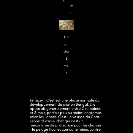
s
m
i
Albi
on
star
6
moi
s
Le fuzzy
:
C’est est une phase normale du
développement du chaton Bengal. Elle
apparaît généralement entre 2 semaines
et 5 mois, parfois plus ou moins longtemps
selon les lignées. C’est un vestige du Chat
Léopard d’Asie, chez qui c’est un
mécanisme de protection pour les chatons
: le pelage flou les camoufle mieux contre