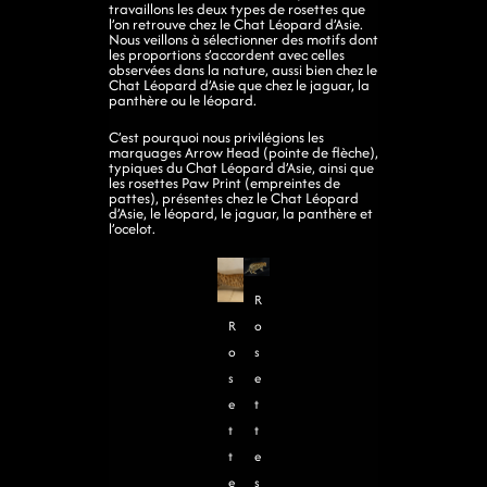
travaillons les deux types de rosettes que
l’on retrouve chez le Chat Léopard d’Asie.
Nous veillons à sélectionner des motifs dont
les proportions s’accordent avec celles
observées dans la nature, aussi bien chez le
Chat Léopard d’Asie que chez le jaguar, la
panthère ou le léopard.
C’est pourquoi nous privilégions les
marquages Arrow Head (pointe de flèche),
typiques du Chat Léopard d’Asie, ainsi que
les rosettes Paw Print (empreintes de
pattes), présentes chez le Chat Léopard
d’Asie, le léopard, le jaguar, la panthère et
l’ocelot.
R
R
o
o
s
s
e
e
t
t
t
t
e
e
s