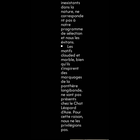
inexistants
dans la
nature, ne
corresponde
nt pas à
notre
programme
de sélection
et nous les
évitons.
Les
motifs
clouded et
marble, bien
qu’ils
s’inspirent
des
marquages
de la
panthère
longibande,
ne sont pas
présents
chez le Chat
Léopard
d’Asie. Pour
cette raison,
nous ne les
privilégions
pas.