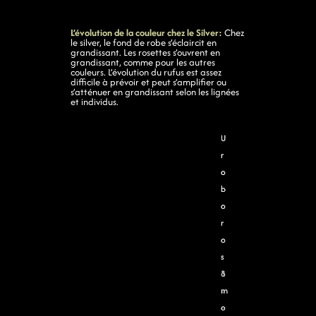
L’évolution de la couleur chez le Silver:
Chez
le silver, le fond de robe s’éclaircit en
grandissant. Les rosettes s’ouvrent en
grandissant, comme pour les autres
couleurs. L’évolution du rufus est assez
difficile à prévoir et peut s’amplifier ou
s’atténuer en grandissant selon les lignées
et individus.
U
U
U
r
r
r
o
o
o
b
b
b
o
o
o
r
r
r
o
o
o
s
s
s
3
1
8
s
m
m
e
o
o