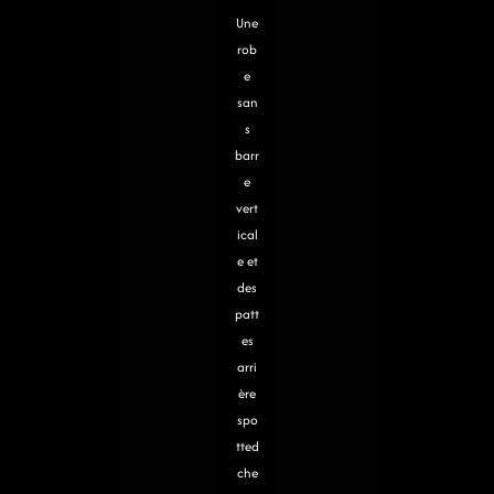
Une
rob
e
san
s
barr
e
vert
ical
e et
des
patt
es
arri
ère
spo
tted
che