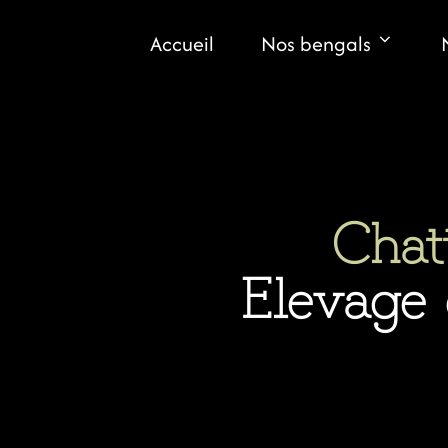
Aller
au
Accueil
Nos bengals
contenu
Chat
Elevage