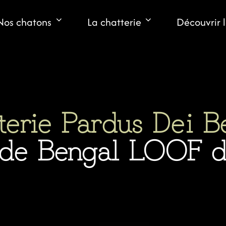
Nos chatons
La chatterie
Découvrir 
terie Pardus Dei B
 de Bengal LOOF de